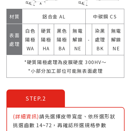
材質
鋁合金 AL
中碳鋼 CS
白色
硬質
黑色
無電
染黑
無電
表面
陽極
陽極
陽極
解鎳
-
處理
解鎳
處理
WA
HA
BA
NE
BK
NE
*硬質陽極處理為皮膜硬度 300HV～
*小部分加工部位可能無表面處理
STEP.2
(詳細資訊)
請先選擇皮帶寬度、依所選形狀
挑選齒數 14~72，再確認所選規格參數