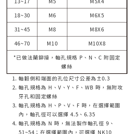
13~17
M5
M5X4
18~30
M6
M6X5
31~45
M8
M8X6
46~70
M10
M10X8
*已做法蘭鉚接，軸孔規格 P、N、C 附固定
螺絲
軸轂側和端面的孔位尺寸公差為±0.3
軸孔規格為 H、V、Y、F、WB 時，無附攻
牙孔和固定螺絲
軸孔規格為 H、P、V、F 時，在選擇範圍
內，軸孔徑可以選擇 4.5、6.35
軸孔規格為 N 時，無法製作軸孔徑 9、
51~54；在選擇範圍內，可選擇 NK10