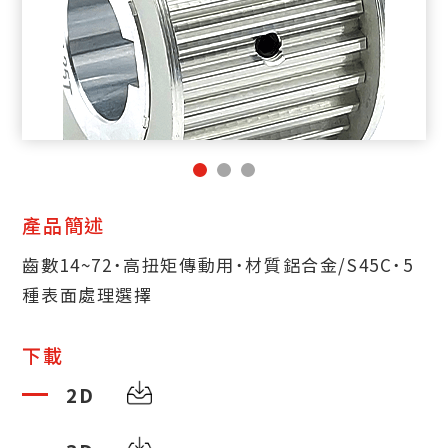
產品簡述
齒數14~72˙高扭矩傳動用˙材質鋁合金/S45C˙5
種表面處理選擇
下載
2D