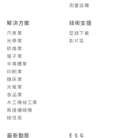
測量設備
解決方案
技術支援
汽車業
型錄下載
光學業
影片區
紡織業
電子業
半導體業
印刷業
機床業
光電業
食品業
木工機械工業
馬達纏線機
線性規
最新動態
E S G