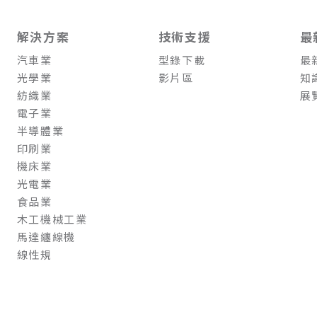
解決方案
技術支援
最
汽車業
型錄下載
最
光學業
影片區
知
紡織業
展
電子業
半導體業
印刷業
機床業
光電業
食品業
木工機械工業
馬達纏線機
線性規