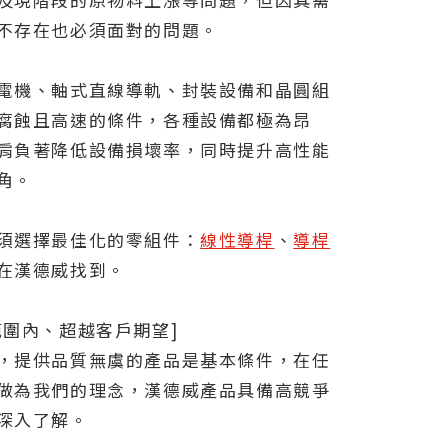
不存在也必須面對的問題。
電機、軸式直線導軌、封裝設備和晶圓組
腐蝕且高速的條件，各種設備都極為昂
肩負著降低設備損壞率，同時提升高性能
角。
須選擇最佳化的零組件：
線性導桿
、
導桿
在漢德威找到。
範圍內、超越客戶期望]
，提供品質無虞的產品是基本條件，在任
做為我們的理念，漢德威產品具備高競爭
深入了解。