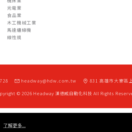
機床業
光電業
食品業
木工機械工業
馬達纏線機
線性規
7728
headway@hdw.com.tw
831
高雄市
大寮區
pyright © 2026 Headway
漢德威自動化科技
All Rights Reserv
了解更多...