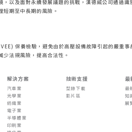
境，以及面對永續發展議題的挑戰，漢德威公司通過識
理短期至中長期的風險。
HVEE) 保養檢驗，避免由於高壓設備故障引起的嚴重
減少法規風險，提高合法性。
解決方案
技術支援
最
汽車業
型錄下載
最
光學業
影片區
知
紡織業
展
電子業
半導體業
印刷業