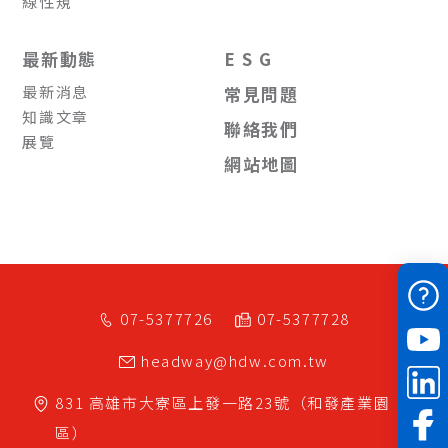
線性規
最新動態
E S G
最新消息
常見問題
知識文章
聯絡我們
展覽
網站地圖
07-5377726
07-5377728
headway@hdw.com.tw
831
高雄市
大寮區
上發一路23號（和發產業園
區）