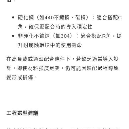
硬化鋼（如
440
不鏽鋼、碳鋼）：適合搭配
C
角，確保壓配合時的導入穩定性
非硬化不鏽鋼（如
304
）：適合搭配
R
角，提
升耐腐蝕環境中的使用壽命
在高負載或過盈配合條件下，若缺乏適當導入設
計，即使材料強度足夠，仍可能因裝配過程導致
變形或損傷。
工程選型建議