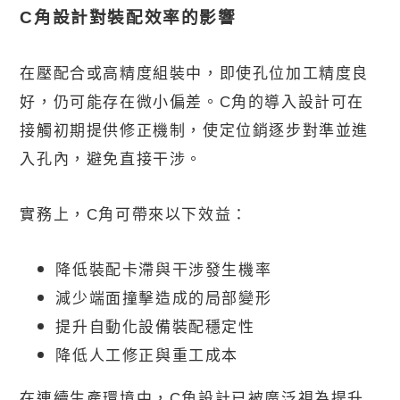
C
角設計對裝配效率的影響
在壓配合或高精度組裝中，即使孔位加工精度良
好，仍可能存在微小偏差。
C
角的導入設計可在
接觸初期提供修正機制，使定位銷逐步對準並進
入孔內，避免直接干涉。
實務上，
C
角可帶來以下效益：
降低裝配卡滯與干涉發生機率
減少端面撞擊造成的局部變形
提升自動化設備裝配穩定性
降低人工修正與重工成本
在連續生產環境中，
C
角設計已被廣泛視為提升