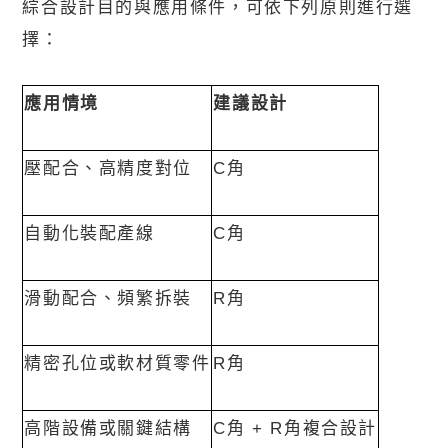
綜合設計目的與應用條件，可依下列原則進行選
擇：
應用情境
建議設計
壓配合、高精度對位
C
角
自動化裝配產線
C
角
滑動配合、頻繁拆裝
R
角
精密孔位或軟材質零件
R
角
高階設備或關鍵結構
C
角
+ R
角複合設計