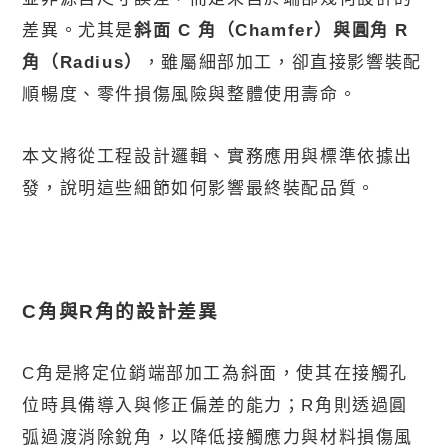
差異。尤其是
斜面
C
角（
Chamfer
）與圓角
R
角（
Radius
）
，雖屬細部加工，卻直接影響裝配
順暢度、零件損傷風險與整體使用壽命。
本文將從工程設計邏輯、實務應用與標準依據出
發，說明這些細節如何影響最終裝配品質。
C
角與
R
角的設計差異
C
角是將定位銷端部加工為斜面，使其在接觸孔
位時具備導入與修正偏差的能力；
R
角則透過圓
弧過渡消除銳角，以降低接觸應力與材料損傷風