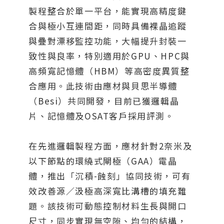
製程整合於單一平台，能實現高精度鍵
合與極小互連間距，同時具備裸晶追蹤
與疊對漂移監控功能，大幅提升封裝一
致性與良率，特別適用於GPU、HPC與
高頻寬記憶體（HBM）等高密度異質整
合應用。此技術由應材與貝思半導體
（Besi）共同開發，目前已獲邏輯晶
片、記憶體及OSAT客戶採用評測。
在先進邏輯製程方面，應材針對2奈米及
以下節點的環繞式閘極（GAA）電晶
體，推出「沉積-蝕刻」協同技術，可有
效改善源／汲極高深寬比溝槽的填充難
題。該技術可動態控制材料生長與開口
尺寸，同步實現無空隙、均勻的結構，