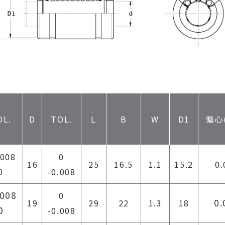
OL.
D
TOL.
L
B
W
D1
偏心
.008
0
16
25
16.5
1.1
15.2
0.
0
-0.008
.008
0
0.
19
29
22
1.3
18
0
-0.008