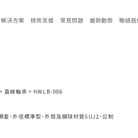
解決方案
技術支援
常見問題
最新動態
聯絡我
直線軸承
HWLB-006
述
襯套˙外徑標準型˙外筒及鋼球材質SUJ2˙公制