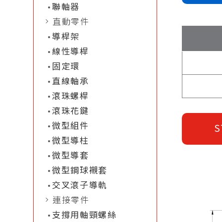
聯軸器
直動零件
導桿架
線性導桿
固定環
直線軸承
滾珠螺桿
滾珠花鍵
微型組件
S
微型導柱
微型導套
微型鋼球襯套
交叉滾子導軌
連接零件
支撐用軸頸螺絲