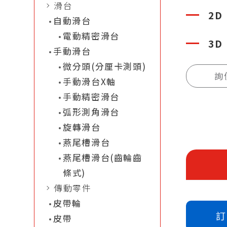
滑台
2D
自動滑台
電動精密滑台
3D
手動滑台
微分頭(分厘卡測頭)
詢
手動滑台X軸
手動精密滑台
弧形測角滑台
旋轉滑台
燕尾槽滑台
燕尾槽滑台(齒輪齒
條式)
傳動零件
皮帶輪
訂
皮帶