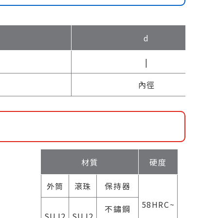
d
|
內徑
材質
硬度
外筒
滾珠
保持器
58HRC~
不鏽鋼
SUJ2
SUJ2