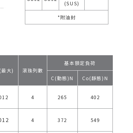
(SUS)
*附油封
基本額定負荷
(最大)
滾珠列數
C(動態)N
Co(靜態)N
012
4
265
402
012
4
372
549