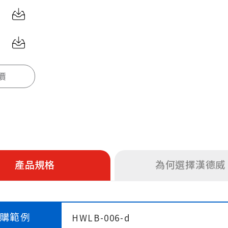
價
產品規格
為何選擇漢德威
購範例
HWLB-006-d