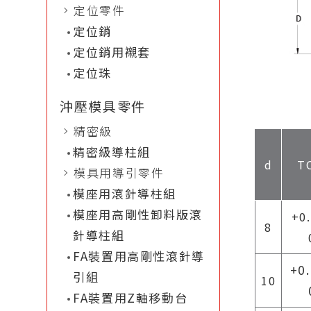
定位零件
定位銷
定位銷用襯套
定位珠
沖壓模具零件
精密級
精密級導柱組
d
T
模具用導引零件
模座用滾針導柱組
模座用高剛性卸料版滾
+0
8
針導柱組
FA裝置用高剛性滾針導
+0
引組
10
FA裝置用Z軸移動台