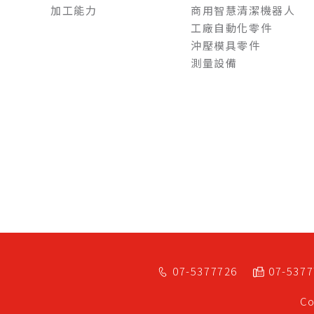
加工能力
商用智慧清潔機器人
工廠自動化零件
沖壓模具零件
測量設備
07-5377726
07-537
Co