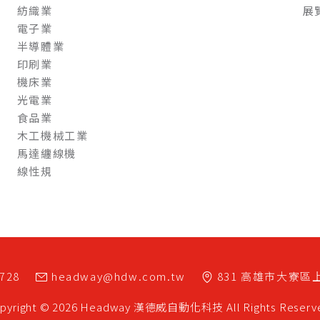
紡織業
展
電子業
半導體業
印刷業
機床業
光電業
食品業
木工機械工業
馬達纏線機
線性規
7728
headway@hdw.com.tw
831
高雄市
大寮區
pyright © 2026 Headway
漢德威自動化科技
All Rights Reserv