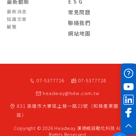
最新動態
E S G
最新消息
常見問題
知識文章
聯絡我們
展覽
網站地圖
07-5377726
07-5377728
headway@hdw.com.tw
831
高雄市
大寮區
上發一路23號（和發產業園
區）
Copyright © 2026 Headway
漢德威自動化科技
All
Rights Reserved.