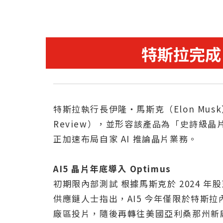
特斯拉完成
特斯拉執行長伊隆・馬斯克（Elon Mus
Review），並形容該產品為「史詩級晶
正加速布局自家 AI 推論晶片業務。
AI5 晶片年底導入 Optimus
初期限內部測試 根據馬斯克於 2024 年股
供應鏈人士指出，AI5 今年僅限於特斯拉內
廠區投片，隨後再轉往美國亞利桑那州新