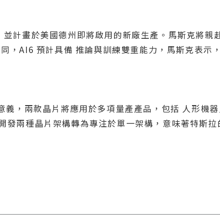
子代工，並計畫於美國德州即將啟用的新廠生產。馬斯克將
不同，AI6 預計具備 推論與訓練雙重能力，馬斯克表示，A
關鍵意義，兩款晶片將應用於多項量產產品，包括 人形機器人
從同時開發兩種晶片架構轉為專注於單一架構，意味著特斯