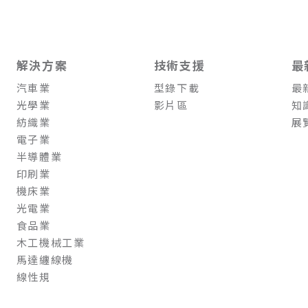
解決方案
技術支援
最
汽車業
型錄下載
最
光學業
影片區
知
紡織業
展
電子業
半導體業
印刷業
機床業
光電業
食品業
木工機械工業
馬達纏線機
線性規