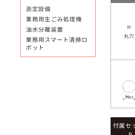
測定設備
業務用生ごみ処理機
H
油水分離装置
丸穴
業務用スマート清掃ロ
ボット
付属セ
P