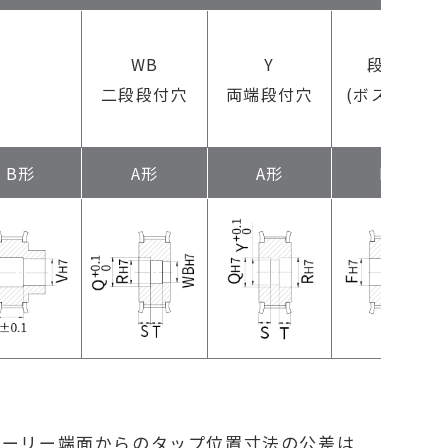
F
WB
Y
段付穴
二段段付穴
両端段付穴
(ボス側ザグ
リ)
B形
A形
A形
B形
ブーリー端面からのタップ位置寸法の公差は