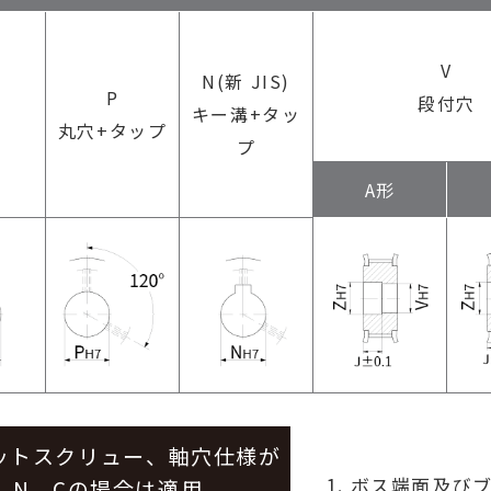
V
N(新 JIS)
P
段付穴
キー溝+タッ
丸穴+タップ
プ
A形
ットスクリュー、軸穴仕様が
ボス端面及び
、N、Cの場合は適用。