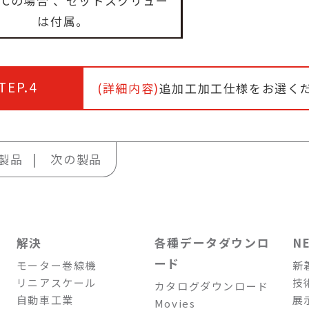
、Cの場合 、セットスクリュー
は付属。
TEP.4
(詳細内容)
追加工加工仕様をお選く
製品
次の製品
解決
各種データダウンロ
N
ード
モーター巻線機
新
リニアスケール
技
カタログダウンロード
自動車工業
展
Movies