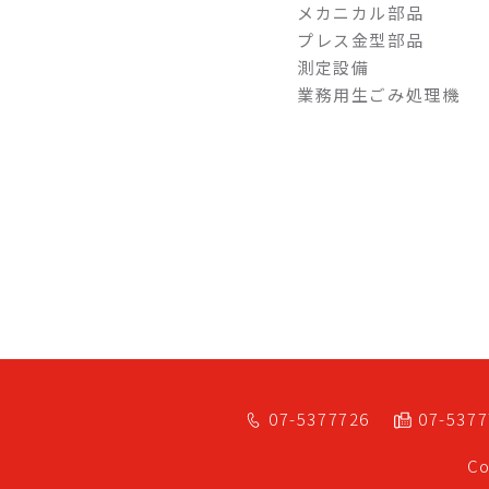
メカニカル部品
プレス金型部品
測定設備
業務用生ごみ処理機
07-5377726
07-537
Co