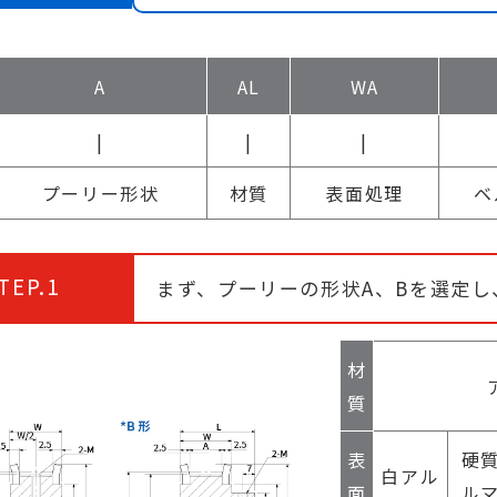
A
AL
WA
|
|
|
プーリー形状
材質
表面処理
ベ
TEP.1
まず、プーリーの形状A、Bを選定
材
質
表
硬
白アル
面
ル