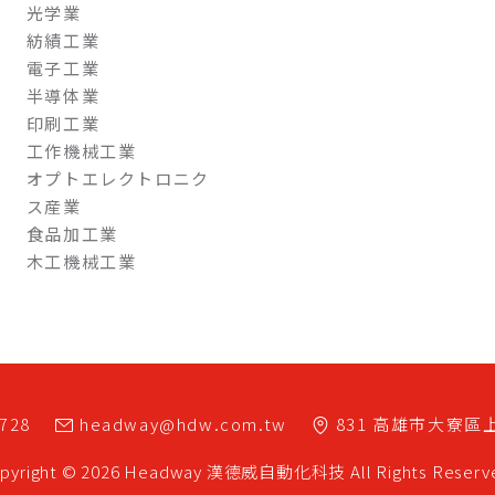
光学業
紡績工業
電子工業
半導体業
印刷工業
工作機械工業
オプトエレクトロニク
ス産業
食品加工業
木工機械工業
7728
headway@hdw.com.tw
831
高雄市
大寮區
pyright © 2026 Headway
漢德威自動化科技
All Rights Reserv