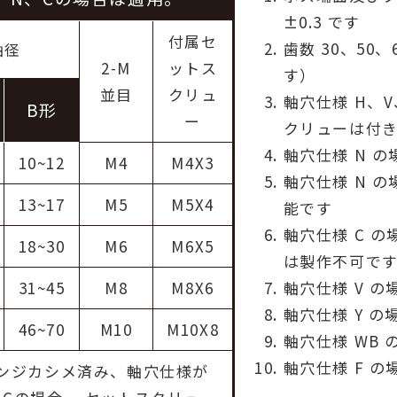
±0.3 です
付属セ
歯数 30、50
軸径
2-M
ットス
す）
並目
クリュ
軸穴仕様 H、
B形
ー
クリューは付
軸穴仕様 N 
10~12
M4
M4X3
軸穴仕様 N 
13~17
M5
M5X4
能です
軸穴仕様 C の場
18~30
M6
M6X5
は製作不可で
軸穴仕様 V の
31~45
M8
M8X6
軸穴仕様 Y の場
46~70
M10
M10X8
軸穴仕様 WB 
軸穴仕様 F の
ランジカシメ済み、軸穴仕様が