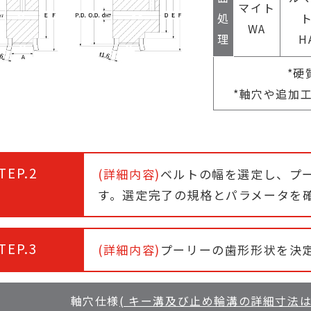
マイト
処
WA
理
H
*硬
*軸穴や追加
TEP.2
(詳細内容)
ベルトの幅を選定し、プー
す。選定完了の規格とパラメータを
TEP.3
(詳細内容)
プーリーの歯形形状を決
軸穴仕様
( キー溝及び止め輪溝の詳細寸法はP .