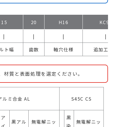
15
20
H16
KC90
|
|
|
|
ルト幅
歯数
軸穴仕様
追加工概要
し、材質と表面処理を選定ください。
アルミ合金 AL
S45C CS
質ア
黒
黒アル
無電解ニッ
無電解ニッ
マイ
染