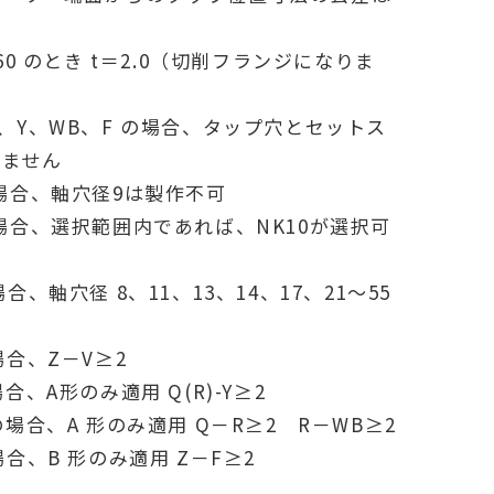
、60 のとき t＝2.0（切削フランジになりま
V、Y、WB、F の場合、タップ穴とセットス
きません
の場合、軸穴径9は製作不可
の場合、選択範囲内であれば、NK10が選択可
合、軸穴径 8、11、13、14、17、21～55
す
場合、Z－V≥2
合、A形のみ適用 Q(R)-Y≥2
の場合、A 形のみ適用 Q－R≥2 R－WB≥2
場合、B 形のみ適用 Z－F≥2