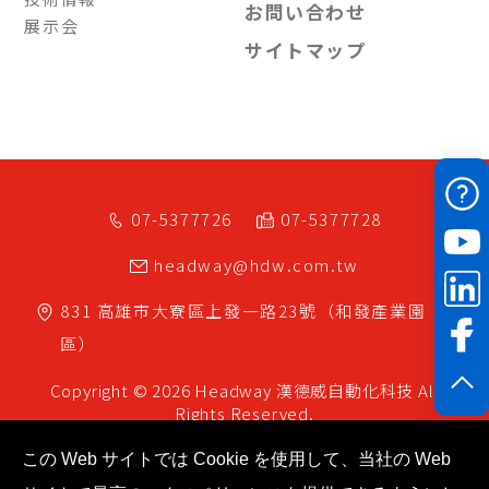
お問い合わせ
展示会
サイトマップ
07-5377726
07-5377728
headway@hdw.com.tw
831
高雄市
大寮區
上發一路23號（和發產業園
區）
Copyright © 2026 Headway
漢德威自動化科技
All
Rights Reserved.
この Web サイトでは Cookie を使用して、当社の Web