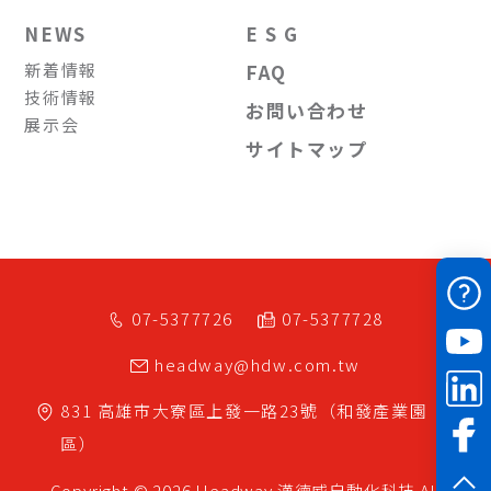
NEWS
E S G
新着情報
FAQ
技術情報
お問い合わせ
展示会
サイトマップ
07-5377726
07-5377728
headway@hdw.com.tw
831
高雄市
大寮區
上發一路23號（和發產業園
區）
Copyright © 2026 Headway
漢德威自動化科技
All