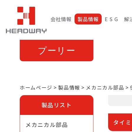
会社情報
製品情報
E S G
解
プーリー
ホームページ
製品情報
メカニカル部品
定義
製品リスト
タイミン
動を伝達
タイミ
メカニカル部品
き、安定