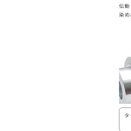
伝動
染め
タ