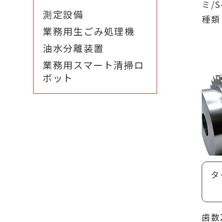
ミ/
測定設備
種類
業務用生ごみ処理機
油水分離装置
業務用スマート清掃ロ
ボット
タ
歯数