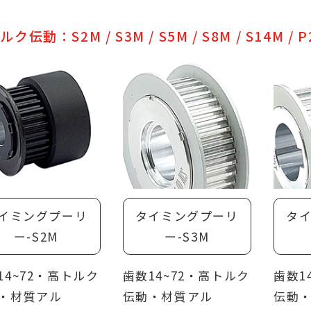
選定：主要材料としてアルミニウムとS45Cミディ
ク伝動：S2M / S3M / S5M / S8M / S14M / P2
カーボンスチール
処理：白色陽極、黒色陽極、硬質陽極、無電解ニッ
、黒染め、お客様の使用環境に応じて選択可能
：すべての部品は在庫があり、お客様が必要な製品
類を選択すると、5営業日以内にお届けすることが
ます
工：ストップスクリューの角度変更、サイドタッピ
ホールの追加、サイド貫通穴の追加、フランジレス/
グルフランジ/フランジカット、タッピングホールの
イミングプーリ
タイミングプーリ
タ
ズ変更、止めネジの長さ変更など追加工サービスが
ー-S2M
ー-S3M
です
14~72・高トルク
歯数14~72・高トルク
歯数1
・材質アル
伝動・材質アル
伝動