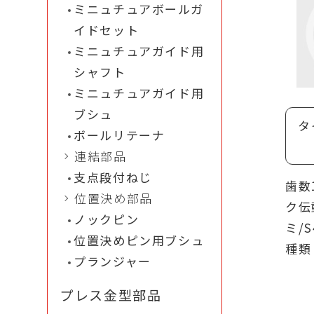
ミニュチュアボールガ
適し
イドセット
ョン
ミニュチュアガイド用
高負
シャフト
張力
ミニュチュアガイド用
ブシュ
応用産
タ
ボールリテーナ
スマート
連結部品
機、繊維
支点段付ねじ
歯数
包装機な
位置決め部品
ク伝
など身近
ノックピン
ミ/
れていま
位置決めピン用ブシュ
種類
プランジャー
メリッ
プレス金型部品
さま