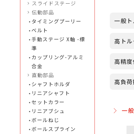
スライドステージ
易、過負
伝動部品
利点があ
一般トル
タイミングプーリー
ベルト
構造
手動ステージ X軸 -標
高トルク伝
準
高精度・
カップリング-アルミ
なり、産
高精度位
合金
直動部品
一般
高負荷搬
シャフトホルダ
動に
リニアシャフト
高ト
セットカラー
グプ
一般ト
リニアブシュ
高精
ボールねじ
に適
ボールスプライン
軽負