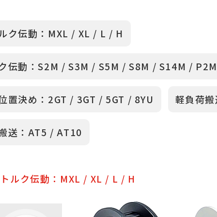
荷保護、伝達の2軸間距離の調整範囲が広いなどの
る。
ク伝動：MXL / XL / L / H
動：S2M / S3M / S5M / S8M / S14M / P2M 
高速化の進展に伴い、位置決め精度への要求が高く
業用伝導機器の外装に使用されています。
置決め：2GT / 3GT / 5GT / 8YU
軽負荷搬送
的なトルク伝達：トランスミッションや軽負荷の移
送：AT5 / AT10
適しています。
ルクトランスミッション：高トルク伝達のタイミン
ーリー。
ルク伝動：MXL / XL / L / H
度位置決め：クリアランスが小さく、位置決め用途
しています。
荷時の一般的なトルク伝達：トランスミッションに