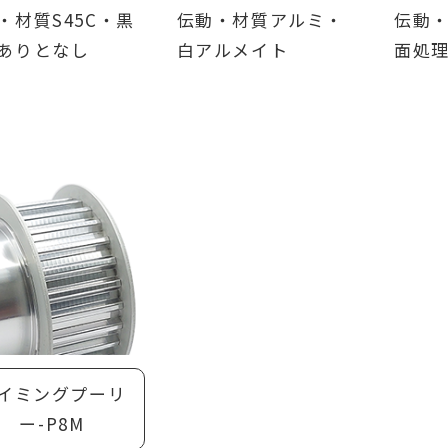
・材質S45C・黒
伝動・材質アルミ・
伝動・
ありとなし
白アルメイト
面処理
イミングプーリ
ー-P8M