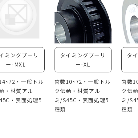
た台形歯付きタイミングプーリー、トランスミッシ
用途にも使用可能。
荷伝達：高負荷伝達用タイミングプーリーで、許容
はTタイプの1.3倍。
業
イミングプーリ
タイミングプーリ
タ
ー-MXL
ー-XL
電動カーテン、自動ドア、食品機械、ミシン、印刷
機械、事務機、測定器、プラスチック射出成形機、
14~72・一般トル
歯数10~72・一般トル
歯数1
ど位置決めが必要な大型加工機、医療機器、リフト
動・材質アル
ク伝動・材質アル
ク伝
なところで使われているほか、搬送用としても使わ
S45C・表面処理5
ミ/S45C・表面処理5
ミ/S
す。
種類
種類
ト
ざま種類：最大21種類の歯型を選択可能です