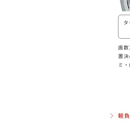
タ
歯数
置決
ミ・
軽負