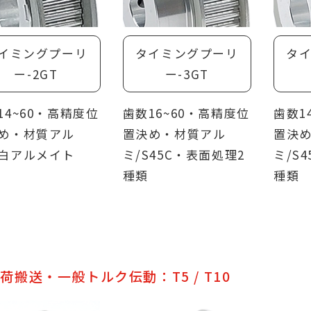
イミングプーリ
タイミングプーリ
タ
ー-2GT
ー-3GT
14~60・高精度位
歯数16~60・高精度位
歯数1
め・材質アル
置決め・材質アル
置決
白アルメイト
ミ/S45C・表面処理2
ミ/S
種類
種類
荷搬送・一般トルク伝動：T5 / T10