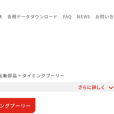
決
各種データダウンロード
FAQ
NEWS
お問い合
伝動部品
タイミングプーリー
さらに詳しく
グプーリーやベルトは、モーターで発生した回転運
するためのもので、負荷の衝撃を緩和することがで
ングプーリー
性、低騒音、低振動、構造がシンプルで調整が容