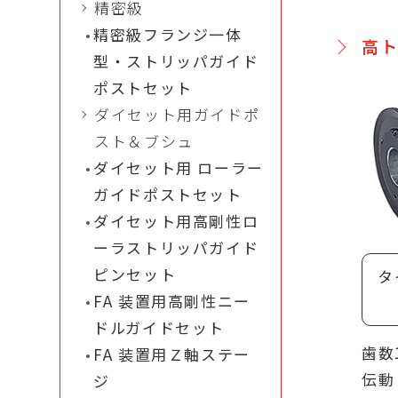
精密級
材料
精密級フランジ一体
高トル
アム
型・ストリッパガイド
表面
ポストセット
ケル
ダイセット用ガイドポ
納期
スト＆ブシュ
の種
ダイセット用 ローラー
でき
ガイドポストセット
追加
ダイセット用高剛性ロ
ング
ーラストリッパガイド
シン
ピンセット
タ
サイ
FA 装置用高剛性ニー
可能
ドルガイドセット
歯数
FA 装置用Ｚ軸ステー
伝動
ジ