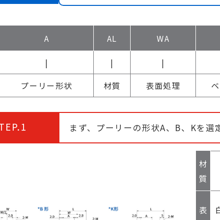
A
AL
WA
|
|
|
プーリー形状
材質
表面処理
ベ
TEP.1
まず、プーリーの形状A、B、Kを選
材
質
表