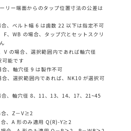
ーリー端面からのタップ位置寸法の公差は
場合、ベルト幅 6 は歯数 22 以下は指定不可
V、F、WB の場合、タップ穴とセットスクリ
ん
P、V の場合、選択範囲内であれば軸穴径
選択可能です
場合、軸穴径 9 は製作不可
場合、選択範囲内であれば、NK10 が選択可
合、軸穴径 8、11、13、14、17、21~45
場合、Z－V≥2
合、A 形のみ適用 Q(R)-Y≥2
の場合、A 形のみ適用 Q－R≥2 R－WB≥2