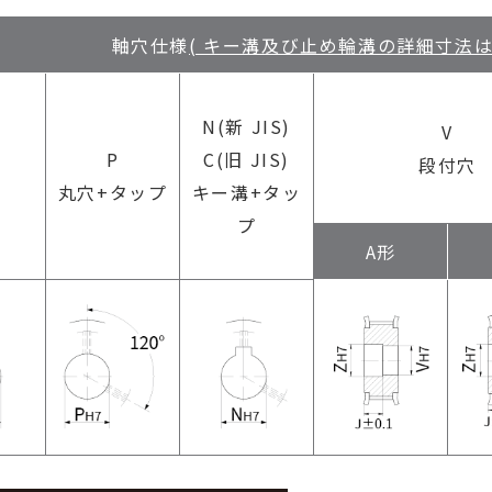
軸穴仕様
( キー溝及び止め輪溝の詳細寸法はP .
N(新 JIS)
V
P
C(旧 JIS)
段付穴
丸穴+タップ
キー溝+タッ
プ
A形