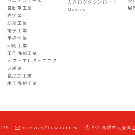
リニアスケール
技
カタログダウンロード
自動車工業
展
Movies
光学業
紡績工業
電子工業
半導体業
印刷工業
工作機械工業
オプトエレクトロニク
ス産業
食品加工業
木工機械工業
7728
headway@hdw.com.tw
831
高雄市
大寮區