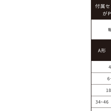
付属セ
が
A形
6
1
34~46