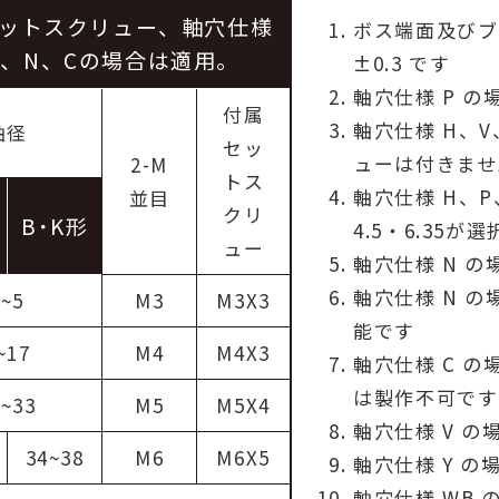
ットスクリュー、軸穴仕様
ボス端面及びブ
P、N、Cの場合は適用。
±0.3 です
軸穴仕様 P の
付属
軸穴仕様 H、
軸径
セッ
ューは付きませ
2-M
トス
軸穴仕様 H、
並目
クリ
B˙K形
4.5・6.35が
ュー
軸穴仕様 N の
軸穴仕様 N の
4~5
M3
M3X3
能です
~17
M4
M4X3
軸穴仕様 C の場
は製作不可です
8~33
M5
M5X4
軸穴仕様 V の
34~38
M6
M6X5
軸穴仕様 Y の場
軸穴仕様 WB 