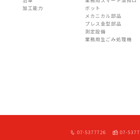
沿革
業務用スマート清掃ロ
加工能力
ボット
メカニカル部品
プレス金型部品
測定設備
業務用生ごみ処理機
07-5377726
07-537