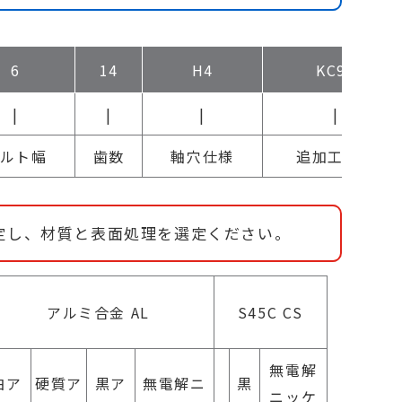
6
14
H4
KC90
|
|
|
|
ルト幅
歯数
軸穴仕様
追加工概要
定し、材質と表面処理を選定ください。
アルミ合金 AL
S45C CS
無電解
白ア
硬質ア
黒ア
無電解ニ
黒
ニッケ