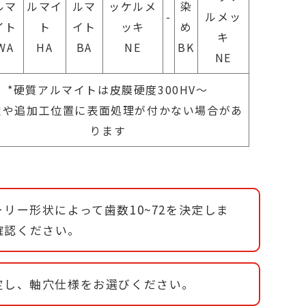
ルマ
ルマイ
ルマ
ッケルメ
染
-
ルメッ
イト
ト
イト
ッキ
め
キ
WA
HA
BA
NE
BK
NE
*硬質アルマイトは皮膜硬度300HV～
穴や追加工位置に表面処理が付かない場合があ
ります
リー形状によって歯数10~72を決定しま
確認ください。
定し、軸穴仕様をお選びください。