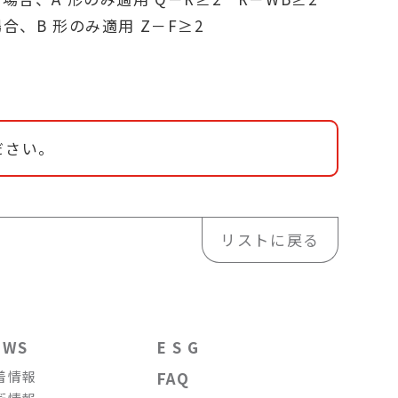
場合、B 形のみ適用 Z－F≥2
ださい。
リストに戻る
EWS
E S G
着情報
FAQ