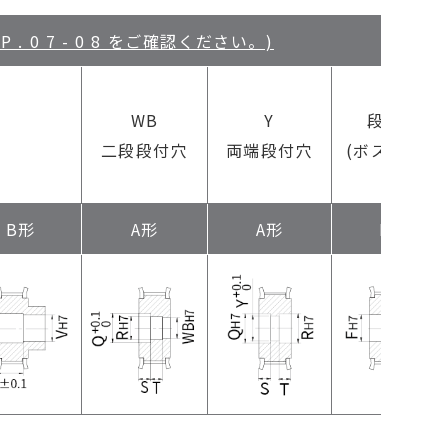
 0 7 - 0 8 をご確認ください。)
F
WB
Y
段付穴
二段段付穴
両端段付穴
(ボス側ザグ
リ)
B形
A形
A形
B形