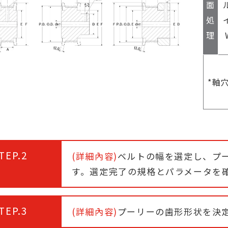
面
処
理
*軸
TEP.2
(詳細內容)
ベルトの幅を選定し、プー
す。選定完了の規格とパラメータを
TEP.3
(詳細內容)
プーリーの歯形形状を決