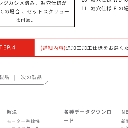
ランジカシメ済み、軸穴仕様が
軸穴仕様 F の
、Cの場合 、セットスクリュー
は付属。
TEP.4
(詳細內容)
追加工加工仕様をお選く
製品
次の製品
解決
各種データダウンロ
N
ード
モーター巻線機
新