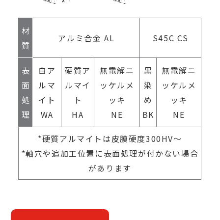
材
アルミ合金 AL
S45C CS
質
表
白ア
硬質ア
無電解ニ
黒
無電解ニ
面
ルマ
ルマイ
ッケルメ
染
ッケルメ
処
イト
ト
ッキ
め
ッキ
理
WA
HA
NE
BK
NE
*硬質アルマイトは皮膜硬度300HV～
*軸穴や追加工位置に表面処理が付かない場合
があります