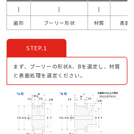
|
|
|
|
歯形
プーリー形状
材質
表面
STEP.1
まず、プーリーの形状A、Bを選定し、材質
と表面処理を選定ください。