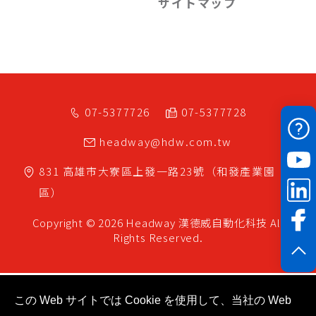
サイトマップ
07-5377726
07-5377728
headway@hdw.com.tw
831
高雄市
大寮區
上發一路23號（和發產業園
區）
Copyright © 2026 Headway
漢德威自動化科技
All
Rights Reserved.
この Web サイトでは Cookie を使用して、当社の Web