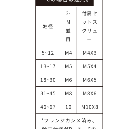
2-
付属セ
M
ットス
軸径
並
クリュ
目
ー
5~12
M4
M4X3
13~17
M5
M5X4
18~30
M6
M6X5
31~45
M8
M8X6
46~67
10
M10X8
*フランジカシメ済み、
軸穴仕様がP、N、Cの