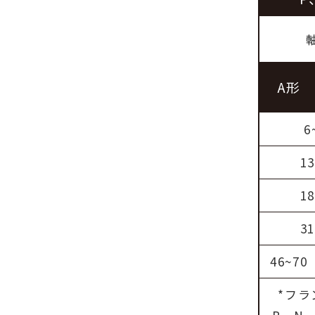
A形
6
13
18
31
46~70
*フ