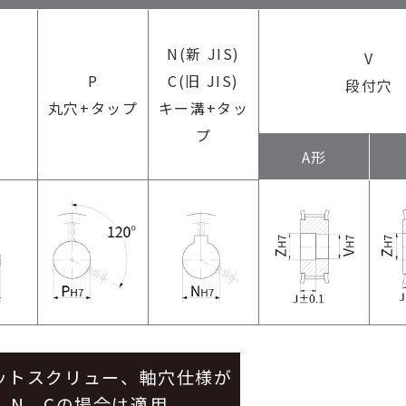
N(新 JIS)
V
P
C(旧 JIS)
段付穴
丸穴+タップ
キー溝+タッ
プ
A形
ットスクリュー、軸穴仕様が
、N、Cの場合は適用。