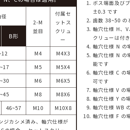
ボス端面及び
±0.3 です
付属セ
軸径
歯数 38~50
2-M
ットス
軸穴仕様 H、
並目
クリュ
B形
クリューは付
ー
軸穴仕様 N の
~12
M4
M4X3
軸穴仕様 N 
能です
~17
M5
M5X4
軸穴仕様 C の
~30
M6
M6X5
可です
軸穴仕様 V の
~45
M8
M8X6
軸穴仕様 Y の場
軸穴仕様 WB 
46~57
M10
M10X8
軸穴仕様 F の
ランジカシメ済み、軸穴仕様が