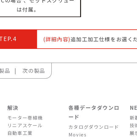
、Cの場合 、セットスクリュー
は付属。
TEP.4
(詳細內容)
追加工加工仕様をお選く
製品
次の製品
解決
各種データダウンロ
N
ード
モーター巻線機
新
リニアスケール
技
カタログダウンロード
自動車工業
展
Movies