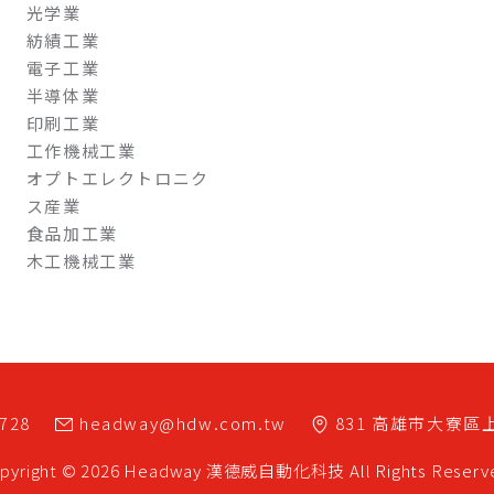
光学業
紡績工業
電子工業
半導体業
印刷工業
工作機械工業
オプトエレクトロニク
ス産業
食品加工業
木工機械工業
7728
headway@hdw.com.tw
831
高雄市
大寮區
pyright © 2026 Headway
漢德威自動化科技
All Rights Reserv