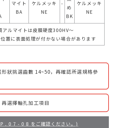
マイト
ケルメッキ
-
ケルメッキ
ト
め
BA
NE
NE
A
BK
質アルマイトは皮膜硬度300HV～
工位置に表面処理が付かない場合があります
形狀挑選齒數 14~50，再確認所選規格參
，再選擇軸孔加工項目
 0 7 - 0 8 をご確認ください。)