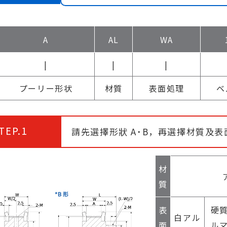
A
AL
WA
|
|
|
プーリー形状
材質
表面処理
ベ
TEP.1
請先選擇形狀 A˙B，再選擇材質及表
材
質
表
硬
白アル
面
ル