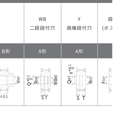
F
WB
Y
段付穴
二段段付穴
両端段付穴
(ボス側ザグ
リ)
B形
A形
A形
B形