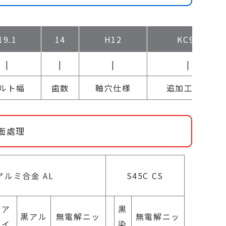
19.1
14
H12
KC90
|
|
|
|
ルト幅
歯数
軸穴仕様
追加工概要
面處理
アルミ合金 AL
S45C CS
質ア
黒
黒アル
無電解ニッ
無電解ニッ
マイ
染