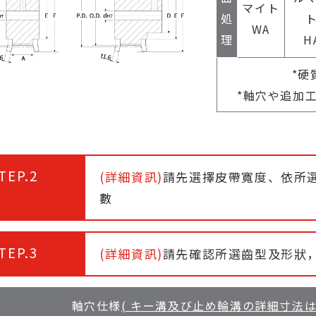
マイト
処
WA
理
H
*硬
*軸穴や追加
TEP.2
(詳細資訊)
請先選擇皮帶寬度、依所選
數
TEP.3
(詳細資訊)
請先確認所選齒型及形狀
軸穴仕様
( キー溝及び止め輪溝の詳細寸法はP .