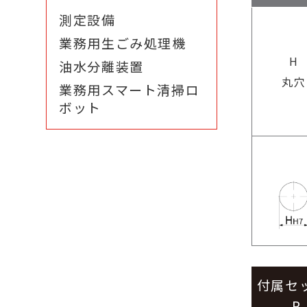
測定設備
業務用生ごみ処理機
H
油水分離装置
丸穴
業務用スマート清掃ロ
ボット
付属セ
P