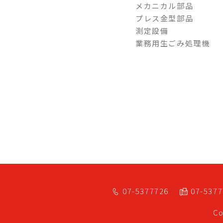
メカニカル部品
プレス金型部品
測定設備
業務用生ごみ処理機
07-5377726
07-537
Co