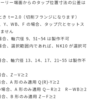
ブーリー端面からのタップ位置寸法の公差は
 のとき t＝2.0（切削フランジになります）
V、Y、WB、F の場合、タップ穴とセットス
きません
場合、軸穴径 9、51~54 は製作不可
の場合、選択範囲内であれば、NK10 が選択可
場合、軸穴径 13、14、17、21~55 は製作不
場合、Z－V≥2
合、A 形のみ適用 Q(R)-Y≥2
の場合、A 形のみ適用 Q－R≥2 R－WB≥2
場合、B 形のみ適用 Z－F≥2