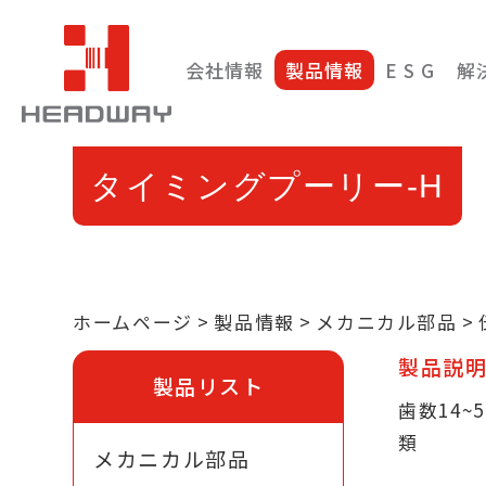
会社情報
製品情報
E S G
解
タイミングプーリー-H
ホームページ
製品情報
メカニカル部品
製品説
製品リスト
歯数14~
類
メカニカル部品