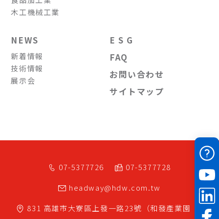
木工機械工業
NEWS
E S G
新着情報
FAQ
技術情報
お問い合わせ
展示会
サイトマップ
07-5377726
07-5377728
headway@hdw.com.tw
831
高雄市
大寮區
上發一路23號（和發產業園