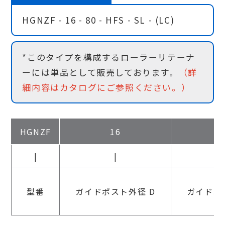
HGNZF - 16 - 80 - HFS - SL - (LC)
*このタイプを構成するローラーリテーナ
ーには単品として販売しております。
（詳
細内容はカタログにご参照ください。）
HGNZF
16
|
|
型番
ガイドポスト外径 D
ガイドポ