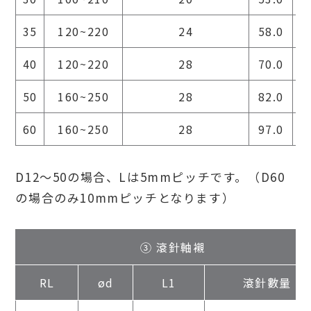
35
120~220
24
58.0
1
40
120~220
28
70.0
1
50
160~250
28
82.0
1
60
160~250
28
97.0
1
D12～50の場合、Lは5mmピッチです。（D60
の場合のみ10mmピッチとなります）
③ 滾針軸襯
RL
ød
L1
滾針數量