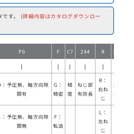
ータです。
(詳細内容はカタログダウンロー
P0
F
C7
244
R
29
UN
|
|
|
|
|
|
|
R：
軸端
0：予圧無、軸方向隙
G：
精
ねじ部
全
右ね
未加
間有
精密
度
有効長
長
じ
工
L：
1：予圧無、軸方向隙
F：
左ね
間無
転造
じ