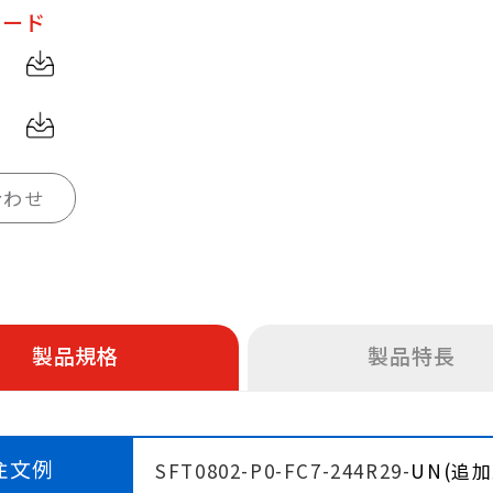
ロード
合わせ
製品規格
製品特長
注文例
SFT0802-P0-FC7-244R29-
UN(追