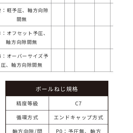
2：軽予圧、軸方向隙
間無
3：オフセット予圧、
軸方向隙間無
4：オーバーサイズ予
圧、軸方向隙間無
ボールねじ規格
精度等級
C7
循環方式
エンドキャップ方式
軸方向隙/間
P0：予圧無、軸方