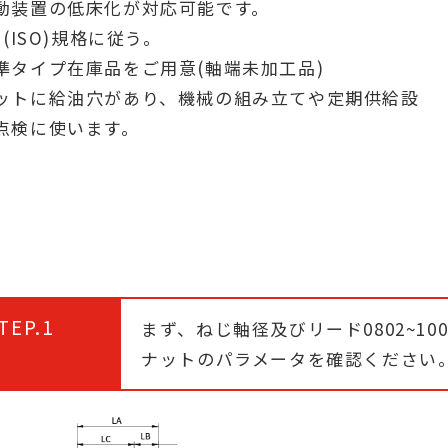
動装置の低床化が対応可能です。
IS(ISO)規格に従う。
準タイプ在庫品をご用意(軸端未加工品)
ットに給油穴があり、機械の組み立てや定期供給設
点検に使います。
TEP.1
まず、ねじ軸径及びリード0802~10
ナットのパラメータを確認ください