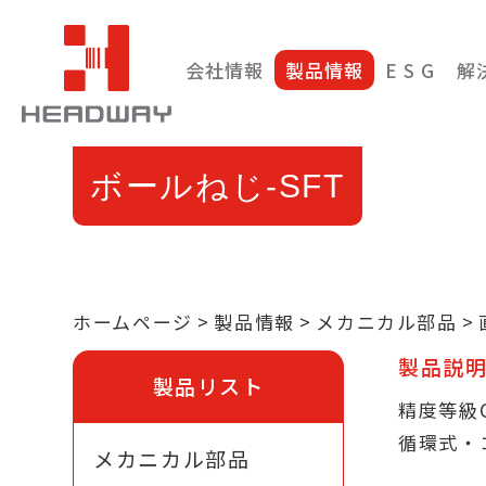
会社情報
製品情報
E S G
解
ボールねじ-SFT
ホームページ
製品情報
メカニカル部品
製品説
製品リスト
精度等級
循環式・
メカニカル部品