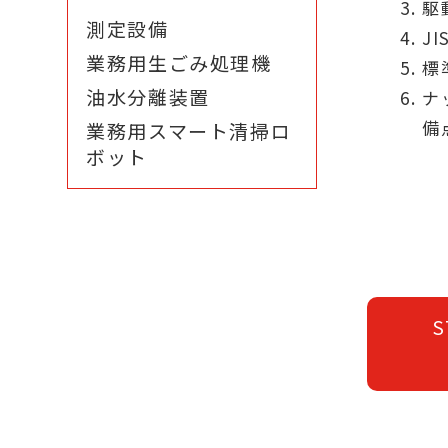
駆
測定設備
J
業務用生ごみ処理機
標
油水分離装置
ナ
備
業務用スマート清掃ロ
ボット
S