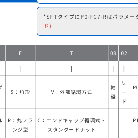
*SFTタイプにP0-FC7-Rはパラメ
ド)
F
T
08
02
|
|
|
|
リ
グ
軸
P
S：角形
V：外部循環方式
ー
ト
径
ド
ル
R：丸フラ
C：エンドキャップ循環式・
P
ンジ型
スタンダードナット