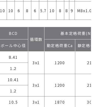
0.3以
10
10
6
8
6
5.7
10
8
8
9
M8x1.0
下
BCD
基本定格荷重(N)
循環数
ボール中心径
動定格荷重Ca
静定格荷重Coa
8.41
3x1
1200
2100
1.2
10.41
3x1
1200
2100
1.2
10.5
3x1
1870
3000