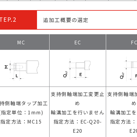
TEP.2
追加工概要の選定
MC
EC
F
支持側軸端加工変更止
支持側軸端
持側軸端タップ加工
め
め
(指定単位：1mm)
輪溝加工を行いません
輪溝加工を
指定方法：MC15
指定方法：EC-Q20-
指定方法：F
E20
E2