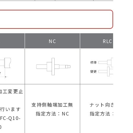
C
NC
RLC
加工変更止
支持側軸端加工無
ナット向き変更
行います
指定方法：NC
指定方法：RLC
C-Q10-
0