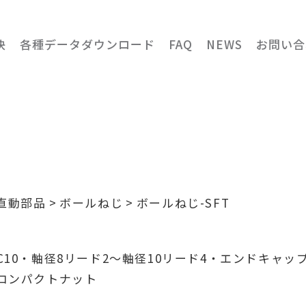
決
各種データダウンロード
FAQ
NEWS
お問い合
直動部品
ボールねじ
ボールねじ-SFT
明
C10・軸径8リード2～軸径10リード4・エンドキャッ
コンパクトナット