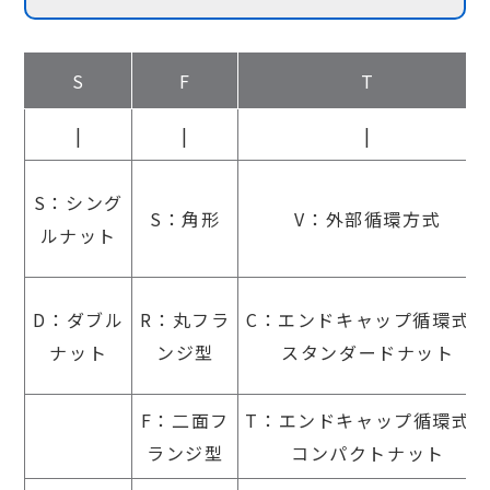
S
F
T
|
|
|
S：シング
S：角形
V：外部循環方式
ルナット
D：ダブル
R：丸フラ
C：エンドキャップ循環式・
ナット
ンジ型
スタンダードナット
F：二面フ
T：エンドキャップ循環式
ランジ型
コンパクトナット