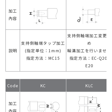
加工
內容
支持側軸端加工変更止
支持側軸端タップ加工
め
説明
(指定単位：1mm)
輪溝加工を行いません
指定方法：MC15
指定方法：EC-Q20-
E20
Code
KC
KLC
加工
內容