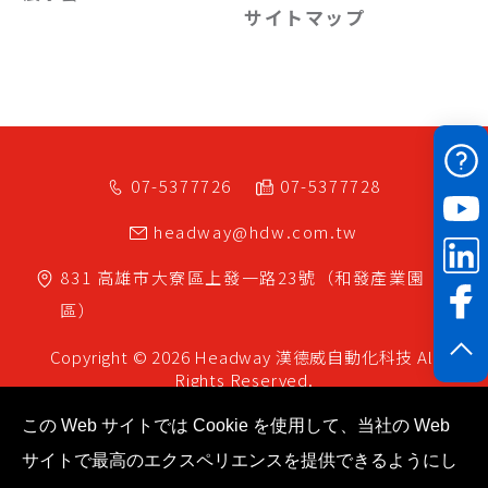
サイトマップ
07-5377726
07-5377728
headway@hdw.com.tw
831
高雄市
大寮區
上發一路23號（和發產業園
區）
Copyright © 2026 Headway
漢德威自動化科技
All
Rights Reserved.
この Web サイトでは Cookie を使用して、当社の Web
サイトで最高のエクスペリエンスを提供できるようにし