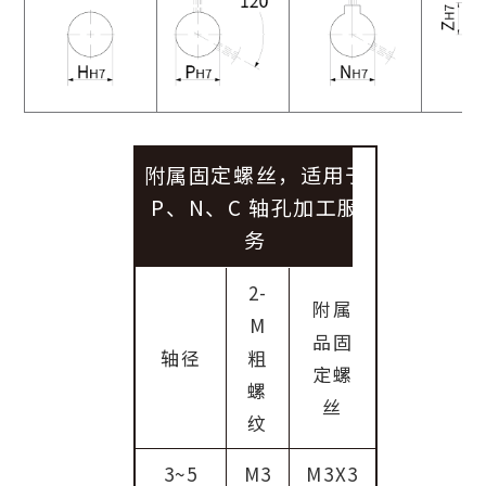
附属固定螺丝，适用于
P、N、C 轴孔加工服
务
2-
附属
M
品固
轴径
粗
定螺
螺
丝
纹
3~5
M3
M3X3