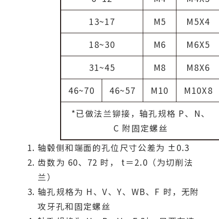
13~17
M5
M5X4
18~30
M6
M6X5
31~45
M8
M8X6
46~70
46~57
M10
M10X8
*已做法兰铆接，轴孔规格 P、N、
C 附固定螺丝
轴毂侧和端面的孔位尺寸公差为 ±0.3
齿数为 60、72 时， t＝2.0（为切削法
兰）
轴孔规格为 H、V、Y、WB、F 时，无附
攻牙孔和固定螺丝