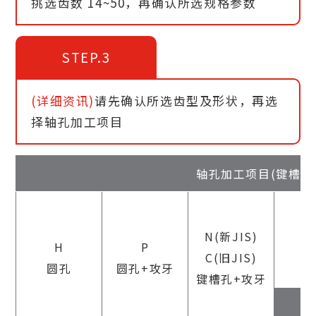
挑选齿数 14~50，再确认所选规格参数
STEP.3
(详细资讯)
请先确认所选齿型及形状，再选
择轴孔加工项目
轴孔加工项目(键槽
N(新JIS)
H
P
C(旧JIS)
圆孔
圆孔+攻牙
键槽孔+攻牙