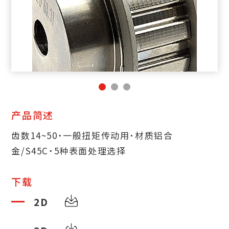
产品简述
齿数14~50˙一般扭矩传动用˙材质铝合
金/S45C˙5种表面处理选择
下载
2D