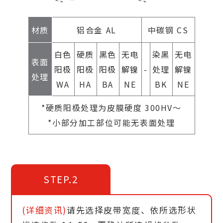
材质
铝合金 AL
中碳钢 CS
白色
硬质
黑色
无电
染黑
无电
表面
阳极
阳极
阳极
解镍
-
处理
解镍
处理
WA
HA
BA
NE
BK
NE
*硬质阳极处理为皮膜硬度 300HV～
*小部分加工部位可能无表面处理
STEP.2
(详细资讯)
请先选择皮带宽度、依所选形状