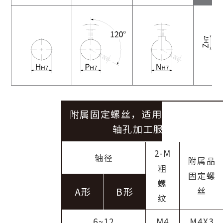
附属固定螺丝，适用于 P、N、C
轴孔加工服务
2-M
轴径
附属品
粗
固定螺
螺
丝
A形
B形
纹
6~12
M4
M4X3