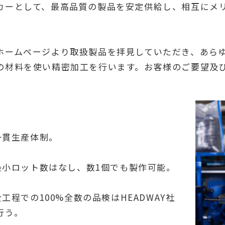
カーとして、最高品質の製品を安定供給し、相互にメ
ホームページより取扱製品を拝見していただき、あら
の材料を使い精密加工を行います。お客様のご要望及
.一貫生産体制。
).最小ロット数はなし、数1個でも製作可能。
.全工程での100%全数の品検はHEADWAY社
行う。