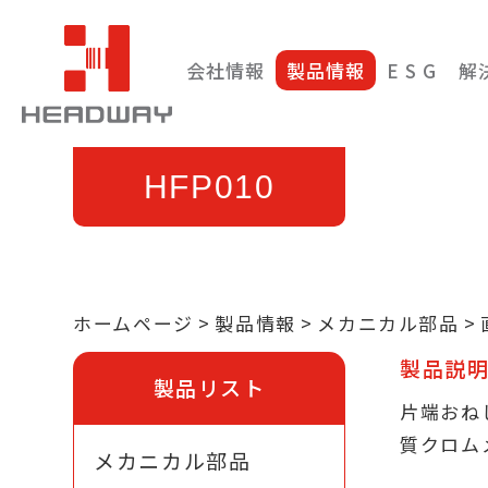
会社情報
製品情報
E S G
解
HFP010
ホームページ
製品情報
メカニカル部品
製品説
製品リスト
片端おねじ
質クロム
メカニカル部品