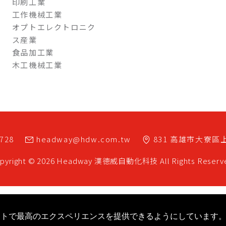
印刷工業
工作機械工業
オプトエレクトロニク
ス産業
食品加工業
木工機械工業
7728
headway@hdw.com.tw
831
高雄市
大寮區
pyright © 2026 Headway
漢德威自動化科技
All Rights Reserv
eb サイトで最高のエクスペリエンスを提供できるようにしています