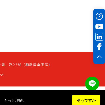
上發一路23號（和發產業園區）
ed.
。
もっと理解...
そうですか