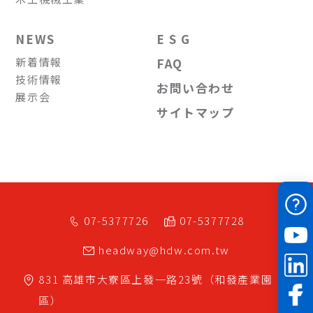
NEWS
E S G
新着情報
FAQ
技術情報
お問い合わせ
展示会
サイトマップ
07-5377726
07-5377728
headway@hdw.com.tw
831
高雄市
大寮區
上發一路23號（和發產業園
區）