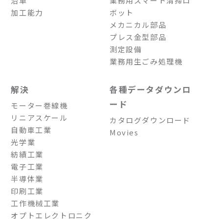
沿革
業務用スマート清掃ロ
加工能力
ボット
メカニカル部品
プレス金型部品
測定設備
業務用生ごみ処理機
解決
各種データダウンロ
ード
モーター巻線機
リニアスケール
カタログダウンロード
自動車工業
Movies
光学業
紡績工業
電子工業
半導体業
印刷工業
工作機械工業
オプトエレクトロニク