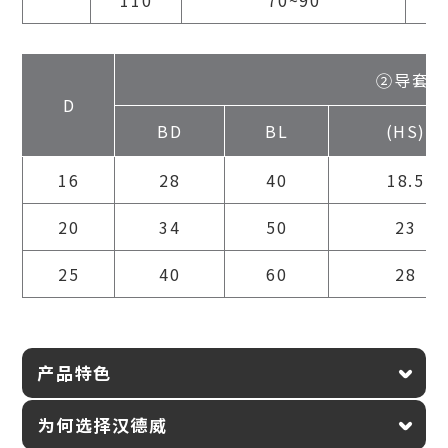
②导套
D
BD
BL
(HS)
16
28
40
18.5
20
34
50
23
25
40
60
28
产品特色
为何选择汉德威