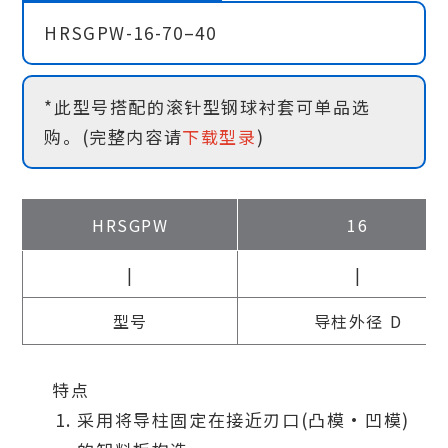
HRSGPW-16-70–40
*此型号搭配的滚针型钢球衬套可单品选
购。(完整内容请
下载型录
)
HRSGPW
16
|
|
型号
导柱外径 D
特点
采用将导柱固定在接近刃口(凸模・凹模)