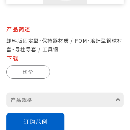
产品简述
卸料版固定型˙保持器材质 / POM˙滚针型钢球衬
套˙导柱导套 / 工具钢
下载
询价
产品规格
订购范例