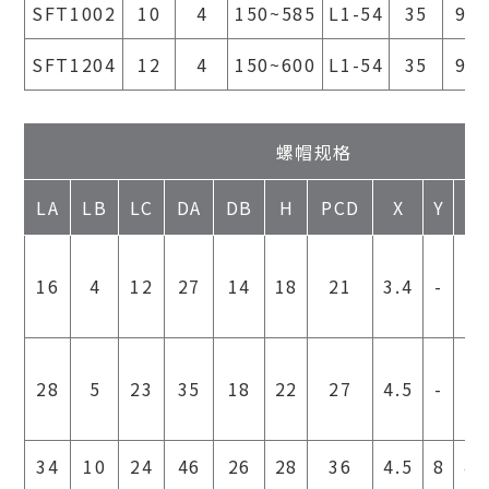
SFT1002
10
4
150~585
L1-54
35
9
SFT1204
12
4
150~600
L1-54
35
9
螺帽规格
LA
LB
LC
DA
DB
H
PCD
X
Y
Z
16
4
12
27
14
18
21
3.4
-
-
28
5
23
35
18
22
27
4.5
-
-
34
10
24
46
26
28
36
4.5
8
4.