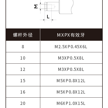
螺杆外径
MXPX有效牙
8
M2.5XP0.45X6L
10
M3XP0.5X8L
12
M3XP0.5X8L
15
M5XP0.8X12L
16
M5XP0.8X12L
20
M6XP1.0X15L