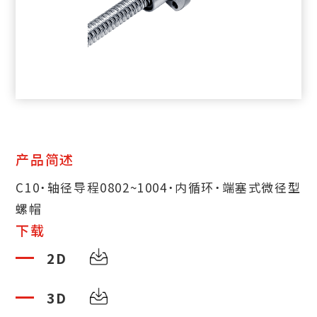
产品简述
C10˙轴径导程0802~1004˙内循环˙端塞式微径型
螺帽
下载
2D
3D