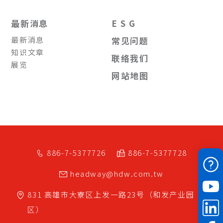
最新消息
E S G
最新消息
常见问题
知识文章
联络我们
展览
网站地图
886-7-5377726
886-7-5377728
headway@hdw.com.tw
831
高雄市
大寮区
上发一路23号（和发产业园
区）