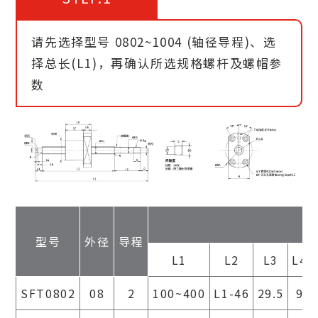
请先选择型号 0802~1004 (轴径导程)、选
择总长(L1)，再确认所选规格螺杆及螺帽参
数
型号
外径
导程
L1
L2
L3
L4
SFT0802
08
2
100~400
L1-46
29.5
9