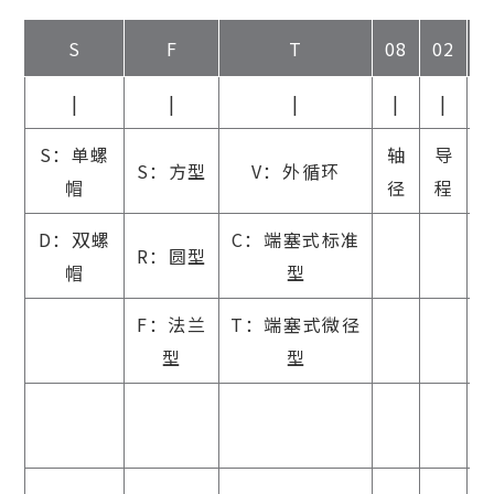
S
F
T
08
02
|
|
|
|
|
S：单螺
轴
导
S：方型
V：外循环
帽
径
程
双
D：
螺
C：端塞式标准
R：圆型
帽
型
F：法兰
T：端塞式微径
型
型