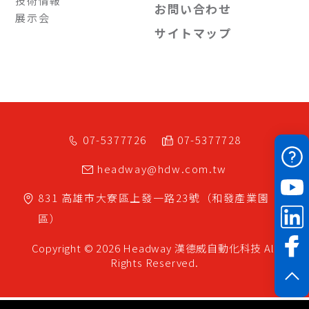
技術情報
お問い合わせ
展示会
サイトマップ
07-5377726
07-5377728
headway@hdw.com.tw
831
高雄市
大寮區
上發一路23號（和發產業園
區）
Copyright © 2026 Headway
漢德威自動化科技
All
Rights Reserved.