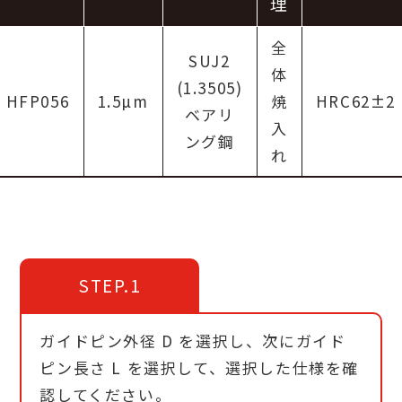
理
全
SUJ2
体
(1.3505)
HFP056
1.5µm
焼
HRC62±2
ベアリ
入
ング鋼
れ
STEP.1
ガイドピン外径 D を選択し、次にガイド
ピン長さ L を選択して、選択した仕様を確
認してください。