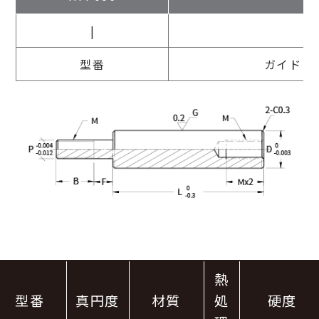
|
|
型番
ガイドピ
熱
型番
真円度
材質
処
硬度