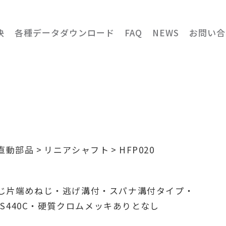
決
各種データダウンロード
FAQ
NEWS
お問い合
直動部品
リニアシャフト
HFP020
明
じ片端めねじ・逃げ溝付・スパナ溝付タイプ・
SUS440C・硬質クロムメッキありとなし