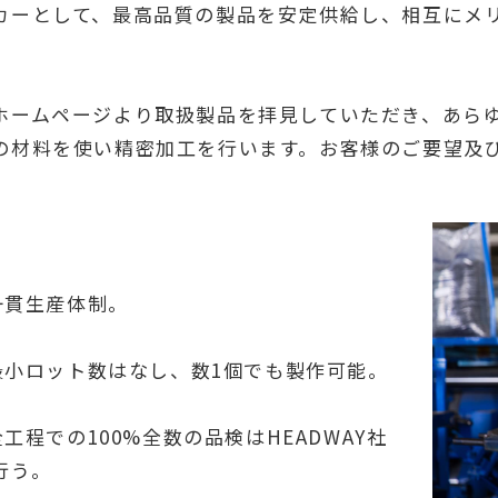
カーとして、最高品質の製品を安定供給し、相互にメ
ホームページより取扱製品を拝見していただき、あら
の材料を使い精密加工を行います。お客様のご要望及
.一貫生産体制。
).最小ロット数はなし、数1個でも製作可能。
.全工程での100%全数の品検はHEADWAY社
行う。