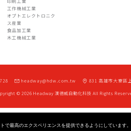
印刷工業
工作機械工業
オプトエレクトロニク
ス産業
食品加工業
木工機械工業
7728
headway@hdw.com.tw
831
高雄市
大寮區
pyright © 2026 Headway
漢德威自動化科技
All Rights Reserv
eb サイトで最高のエクスペリエンスを提供できるようにしています