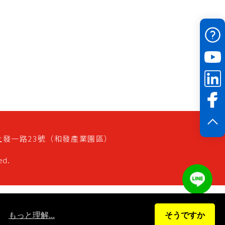
上發一路23號（和發產業園區）
ed.
。
もっと理解...
そうですか