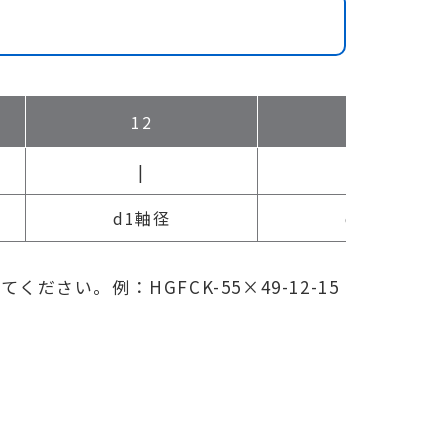
12
15
|
|
d1軸径
d2軸径
さい。例：HGFCK-55×49-12-15