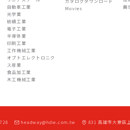
カタログダウンロード
自動車工業
展
Movies
光学業
紡績工業
電子工業
半導体業
印刷工業
工作機械工業
オプトエレクトロニク
ス産業
食品加工業
木工機械工業
7728
headway@hdw.com.tw
831
高雄市
大寮區