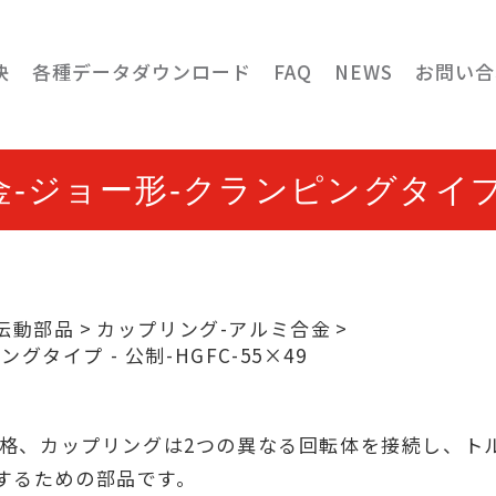
決
各種データダウンロード
FAQ
NEWS
お問い合
ジョー形-クランピングタイプ - 
伝動部品
カップリング-アルミ合金
タイプ - 公制-HGFC-55×49
明
9規格、カップリングは2つの異なる回転体を接続し、ト
するための部品です。