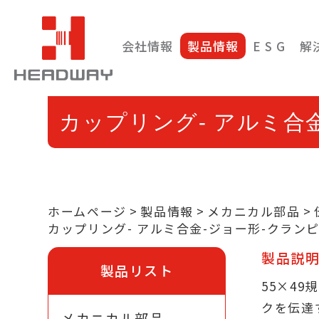
会社情報
製品情報
E S G
解
カップリング- アルミ合金-
ホームページ
製品情報
メカニカル部品
カップリング- アルミ合金-ジョー形-クランピング
製品説
製品リスト
55×4
クを伝達
メカニカル部品