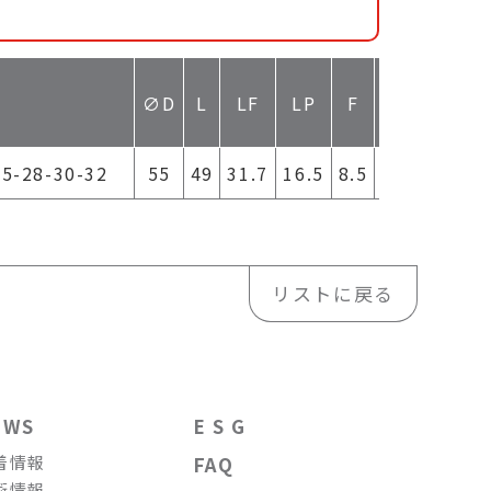
締付ト
∅D
L
LF
LP
F
M
(N.
25-28-30-32
55
49
31.7
16.5
8.5
M6
13
リストに戻る
EWS
E S G
着情報
FAQ
術情報