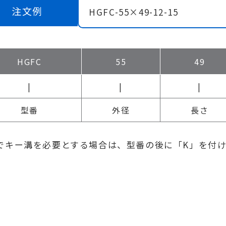
注文例
HGFC-55×49-12-15
HGFC
55
49
|
|
|
型番
外径
長さ
でキー溝を必要とする場合は、型番の後に「K」を付けてくだ