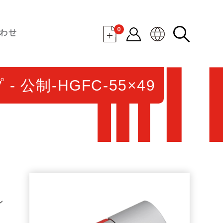
0
わせ
公制-HGFC-55×49
ル