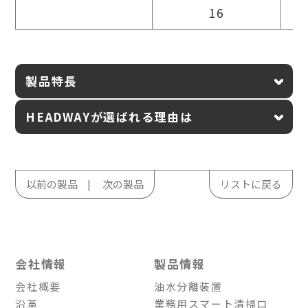
16
2
製品特長
HEADWAYが選ばれる理由は
以前の製品
次の製品
リストに戻る
会社情報
製品情報
会社概要
油水分離装置
沿革
業務用スマート清掃ロ