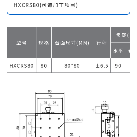
HXCRS80(可追加工项目)
负载(N)
型号
规格
台面尺寸(MM)
行程
水平
垂
HXCRS80
80
80*80
±6.5
90
45