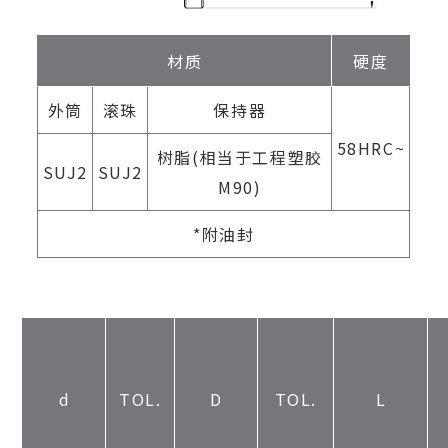
材质
硬度
外筒
滚珠
保持器
58HRC~
树脂(相当于工程塑胶
SUJ2
SUJ2
M90)
*附油封
d
TOL.
D
TOL.
L