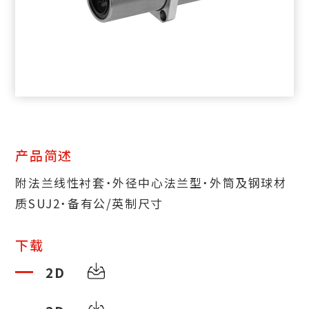
产品简述
附法兰线性衬套˙外径中心法兰型˙外筒及钢球材
质SUJ2˙备有公/英制尺寸
下载
2D