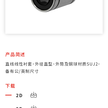
产品简述
直线线性衬套˙外径直型˙外筒及钢球材质SUJ2˙
备有公/英制尺寸
下载
2D