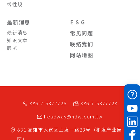
线性规
最新消息
E S G
最新消息
常见问题
知识文章
联络我们
展览
网站地图
886-7-5377726
886-7-5377728
headway@hdw.com.tw
831
高雄市
大寮区
上发一路23号（和发产业园
区）