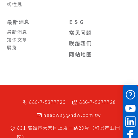
线性规
最新消息
E S G
最新消息
常见问题
知识文章
联络我们
展览
网站地图
886-7-5377726
886-7-5377728
headway@hdw.com.tw
831
高雄市
大寮区
上发一路23号（和发产业园
区）