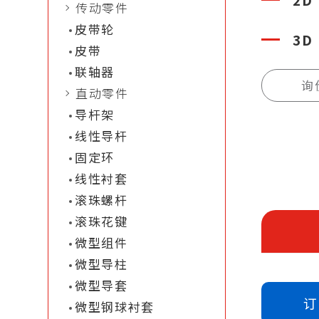
传动零件
皮带轮
3D
皮带
联轴器
询
直动零件
导杆架
线性导杆
固定环
线性衬套
滚珠螺杆
滚珠花键
微型组件
微型导柱
微型导套
订
微型钢球衬套