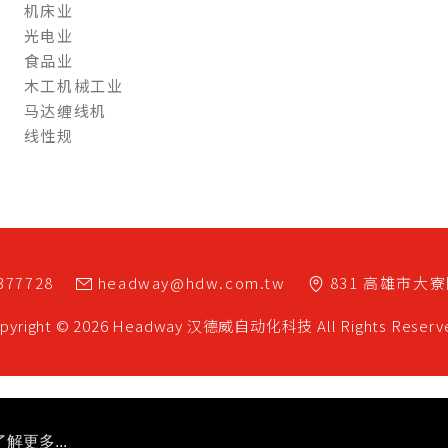
机床业
光电业
食品业
木工机械工业
马达缠线机
线性规
377728
headway@hdw.com.tw
831
高雄市
大寮
pyright © 2026 Headway
汉德威自动化科技
All Rights Reserv
了解更多...