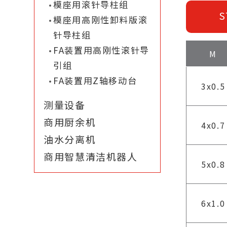
模座用滚针导柱组
S
模座用高刚性卸料版滚
针导柱组
FA装置用高刚性滚针导
M
引组
FA装置用Z轴移动台
3x0.5
测量设备
商用厨余机
4x0.7
油水分离机
商用智慧清洁机器人
5x0.8
6x1.0