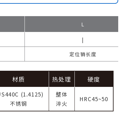
L
|
定位销长度
材质
热处理
硬度
S440C (1.4125)
整体
HRC45~50
不锈钢
淬火