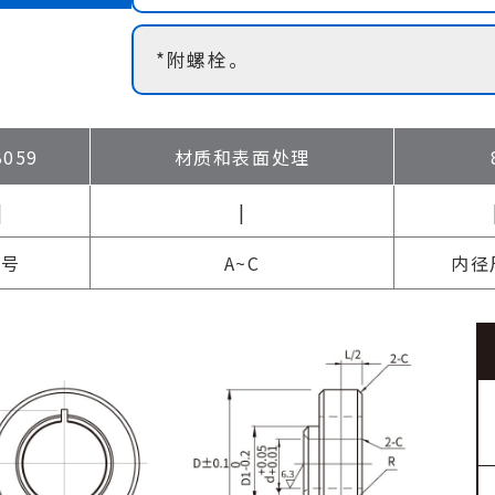
*附螺栓。
B059
材质和表面处理
|
|
型号
A~C
内径