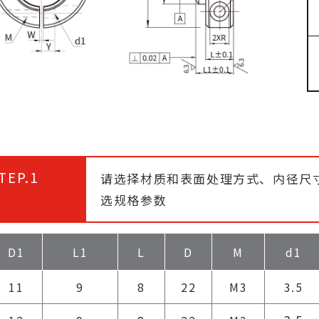
TEP.1
请选择材质和表面处理方式、内径尺
选规格参数
D1
L1
L
D
M
d1
11
9
8
22
M3
3.5