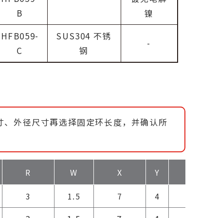
B
镍
HFB059-
SUS304 不锈
-
C
钢
寸、外径尺寸再选择固定环长度，并确认所
R
W
X
Y
Z
3
1.5
7
4
7