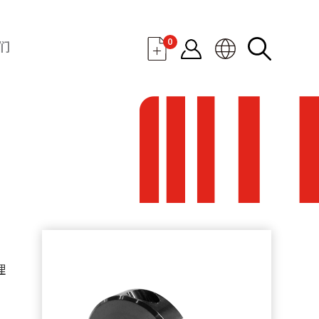
0
们
理