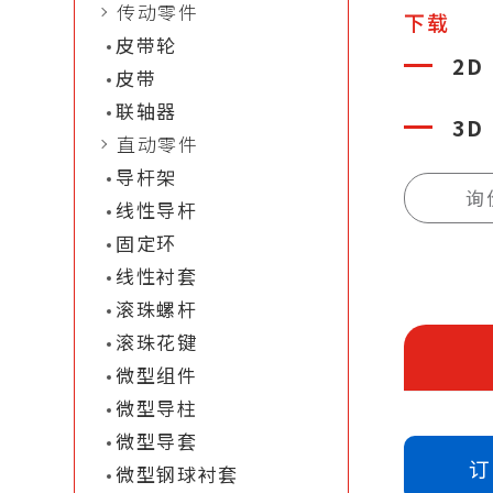
传动零件
下载
皮带轮
2D
皮带
联轴器
3D
直动零件
导杆架
询
线性导杆
固定环
线性衬套
滚珠螺杆
滚珠花键
微型组件
微型导柱
微型导套
订
微型钢球衬套