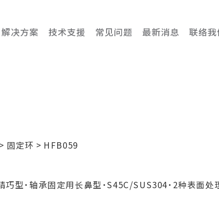
解决方案
技术支援
常见问题
最新消息
联络我
固定环
HFB059
述
巧型˙轴承固定用长鼻型˙S45C/SUS304˙2种表面处