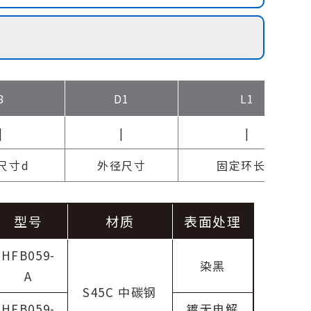
8
D1
L1
|
|
|
尺寸d
外径尺寸
固定环长度
型号
材质
表面处理
HFB059-
染黑
A
S45C 中碳钢
HFB059-
镀无电解