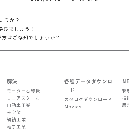
ょうか？
を学びましょう！
び方はご存知でしょうか？
解決
各種データダウンロ
N
ード
モーター巻線機
新
リニアスケール
技
カタログダウンロード
自動車工業
展
Movies
光学業
紡績工業
電子工業