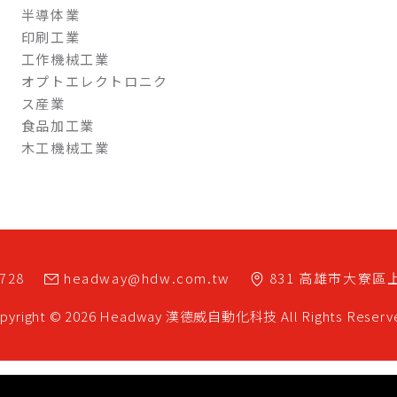
半導体業
印刷工業
工作機械工業
オプトエレクトロニク
ス産業
食品加工業
木工機械工業
7728
headway@hdw.com.tw
831
高雄市
大寮區
pyright © 2026 Headway
漢德威自動化科技
All Rights Reserv