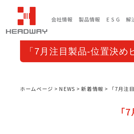
会社情報
製品情報
E S G
解
「7月注目製品-位置決め
ホームページ
NEWS
新着情報
「7月注
「