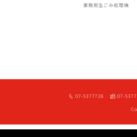
業務用生ごみ処理機
07-5377726
07-537
Co