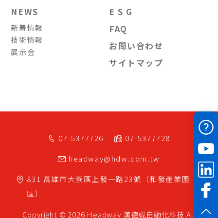
NEWS
E S G
新着情報
FAQ
技術情報
お問い合わせ
展示会
サイトマップ
07-5377726
07-5377728
headway@hdw.com.tw
831
高雄市
大寮區
上發一路23號（和發產業園
區）
Copyright © 2026 Headway
漢德威自動化科技
All