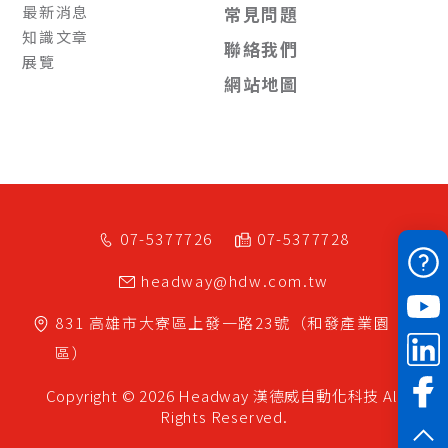
最新消息
常見問題
知識文章
聯絡我們
展覽
網站地圖
07-5377726
07-5377728
headway@hdw.com.tw
831
高雄市
大寮區
上發一路23號（和發產業園
區）
Copyright © 2026 Headway
漢德威自動化科技
All
Rights Reserved.