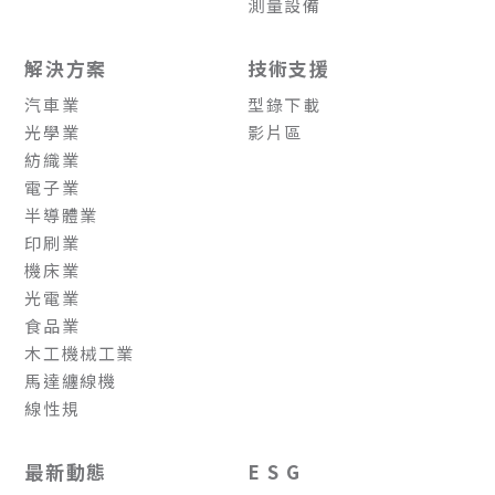
測量設備
解決方案
技術支援
汽車業
型錄下載
光學業
影片區
紡織業
電子業
半導體業
印刷業
機床業
光電業
食品業
木工機械工業
馬達纏線機
線性規
最新動態
E S G